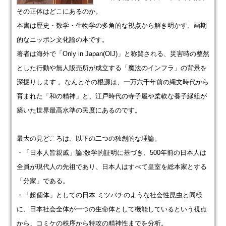
その正体はどこにあるのか。
本書は歴史・数学・生物学の多角的な視点から解き明かす、画期
的なニッポン文化論の本です。
著者は海外で「Only in Japan(OIJ)」と称賛される、災害時の整然
とした行動や無人販売所が成立する「魔法のインフラ」の背景を
深掘りします 。なんとその根源は、一万六千年前の縄文時代から
育まれた「和の精神」と、江戸時代の寺子屋や柔軟な養子縁組が
築いた世界最高水準の民度にあるのです。
最大の見どころは、以下の二つの独創的な理論。
・「日本人皆親戚」論:数学的証明に基づき、500年前の日本人は
全員が現代人の先祖であり、日本人はすべて皇室を総本家とする
「分家」である。
・「超個体」としての日本:ミツバチのような社会性昆虫と同様
に、日本社会全体が一つの生命体として機能しているという視点
から、コミケの秩序から特攻の精神性までを分析。