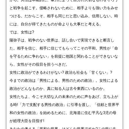
と戦争を起こす。侵略されないために、相手よりも強い力をみせ
つける。だからこそ、相手も同じだと思い込み、信用しない。時
には、自分が得てきたものが命よりも大事だと考える。
では、女性は?
陽弥子は、戦争のない世界は、話し合いで実現できると断言し
た。相手を信じ、相手に信じてもらってこその平和。男性が「命
を守るために争わない」を前提に他国と関わることができないな
ら、女性がその役目を担うべきだ。
女性に政治ができるわけがない? 政治も社会も「甘くない」?
今までの政治は「男性による、男性のための政治」。女性による
政治がどんなものか、真に知る人は古今東西にいるのか。
女性たちよ、今こそ大切な人の未来のために声をあげ、立ち上が
る時!「力で支配する男性の政治」に引導を渡し、「信頼と世界平
和の女性の政治」を始めるために、北海道に住む平凡な3児の母
が総理大臣を目指す!
あなたの考える「平和な世界」はどんな世界ですか?この世に生