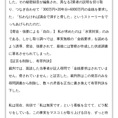
した。その秘密録音が編集され、異なる2業者の説明を切り取
り、つなぎ合わせて「300万円×20年分=6000万円の金銭を要求し
た」「払わなければ議会で潰すと脅した」というストーリーをで
っちあげられたのだ。
【脅迫・強要による「自白」】 私が求めたのは「水害対策」のみ
である。しかし取り調べでは、事実無根の「金銭要求」を認める
よう誘導、脅迫、強要されて、最後には警察が作成した供述調書
に署名させられてしまった。
【証言を削除し、有罪判決】
裁判では、面談した当事者が証人尋問で「金銭要求はされていま
せん。脅されていません」と証言した。裁判所はこの発言のみを
尋問調書から削除し、数々の矛盾を正当に書き換えて有罪判決を
下した。
私は現在、街頭で「私は無実です」という看板を立てて、ビラ配
りをしている。この事実をマスコミが取り上げる日を、ずっと待