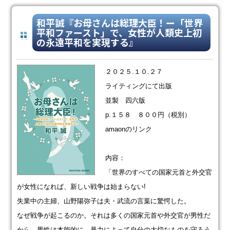
和平誠『お母さんは総理大臣！ー「世界
平和ファースト」で、女性が人類史上初
の永遠平和を実現する』
２０２５.１０.２７
ライティングにて出版
並製 四六版
p.１５８ ８００円（税別）
amaonのリンク
内容：
「世界のすべての国家元首と外交官
が女性になれば、新しい戦争は始まらない!
失業中の主婦、山野陽弥子は夫・武流の言葉に驚愕した。
なぜ戦争が起こるのか。それは多くの国家元首や外交官が男性だ
から。男性は本能的に、暴力によって自分の大切なものを守ろう