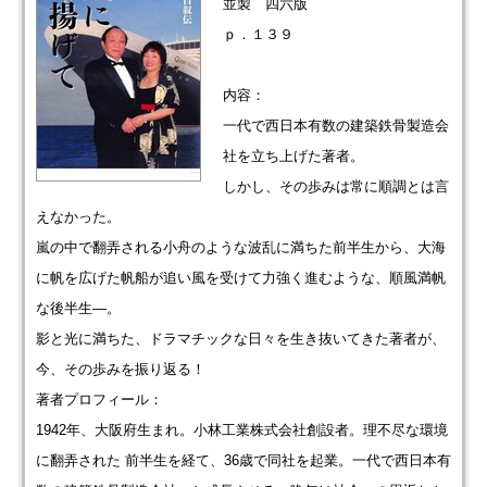
並製 四六版
ｐ．１３９
内容：
一代で西日本有数の建築鉄骨製造会
社を立ち上げた著者。
しかし、その歩みは常に順調とは言
えなかった。
嵐の中で翻弄される小舟のような波乱に満ちた前半生から、大海
に帆を広げた帆船が追い風を受けて力強く進むような、順風満帆
な後半生―。
影と光に満ちた、ドラマチックな日々を生き抜いてきた著者が、
今、その歩みを振り返る！
著者プロフィール：
1942年、大阪府生まれ。小林工業株式会社創設者。理不尽な環境
に翻弄された 前半生を経て、36歳で同社を起業。一代で西日本有