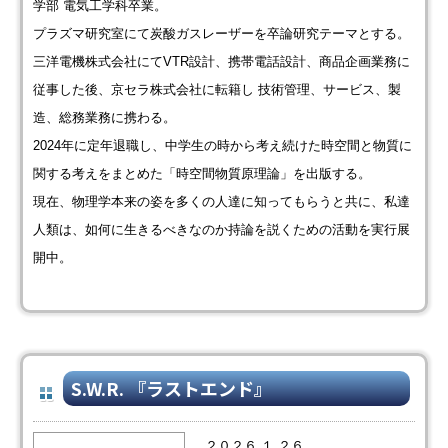
学部 電気工学科卒業。
プラズマ研究室にて炭酸ガスレーザーを卒論研究テーマとする。
三洋電機株式会社にてVTR設計、携帯電話設計、商品企画業務に
従事した後、京セラ株式会社に転籍し 技術管理、サービス、製
造、総務業務に携わる。
2024年に定年退職し、中学生の時から考え続けた時空間と物質に
関する考えをまとめた「時空間物質原理論」を出版する。
現在、物理学本来の姿を多くの人達に知ってもらうと共に、私達
人類は、如何に生きるべきなのか持論を説くための活動を実行展
開中。
S.W.R. 『ラストエンド』
２０２６.１.２６