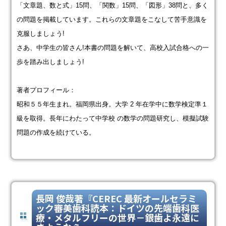
「文章題、数と式」15問、「関数」15問、「図形」38問と、多く
の問題を掲載しています。これらの文章題をこなして苦手意識を
克服しましょう!
さあ、中学生の皆さん!本書の問題を解いて、高校入試合格への一
歩を踏み出しましょう!
著者プロフィール：
昭和５５年生まれ。福岡県出身。大学 2 年在学中に数学検定準１
級を取得。長年にわたって中学校 の数学の問題研究し、模擬試験
問題の作成を続けている。
長岡 俊哉著『CEREC 最新オールセラミ
ック審美歯科読本：ドイツの先端歯科医
療・メタルフリーの世界－銀歯よ永遠に