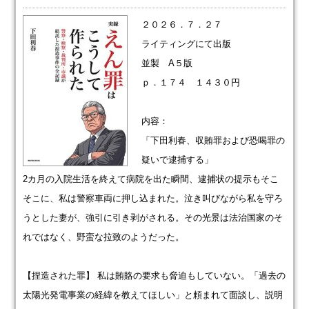
２０２６．７．２７
ライティングにて出版
並製 A５版
ｐ．１７４ １４３０円
内容：
「下田利春、収賄罪および恐喝罪の
疑いで逮捕する」
2カ月の入院生活を終えて病院を出た瞬間、逮捕状の提示もそこ
そこに、私は警察車両に押し込まれた。泣き叫びながら私を守ろ
うとした妻が、強引に引き剥がされる。その光景は法治国家のそ
れではなく、野蛮な拉致のようだった。
【捏造された罪】 私は賄賂の要求も脅迫もしていない。「過去の
太陽光発電事業の経緯を教えてほしい」と頼まれて面談し、説明