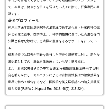
今日から自宅でできるセルフケアから最新医療のメカニズムま
で。本書は、健やかな日々を送りたい人々に贈る、肝臓専門の書
籍です。
著者プロフィール：
神戸大学医学部附属病院等の最前線で長年消化器・肝臓内科の臨
床と研究に従事。医学博士。。科学的根拠に基づいた高度な専門
知識と精緻な診断で、患者様の肝臓を守るサポートを行ってい
る。
標準治療では回復が困難な進行した肝炎や肝硬変に対し、新たな
選択肢としての「肝臓再生医療」にいち早く取り組む。
また、肝硬変患者さまの中で合併症(潜在性肝性脳症)を有する割
合を明らかにし、カルニチンによる潜在性肝性脳症の治療効果を
世界で初めて報告するなど、国際的な英文医学誌への論文掲載実
績も多数(代表論文:Hepatol Res 2016; 46(2): 215-224)。