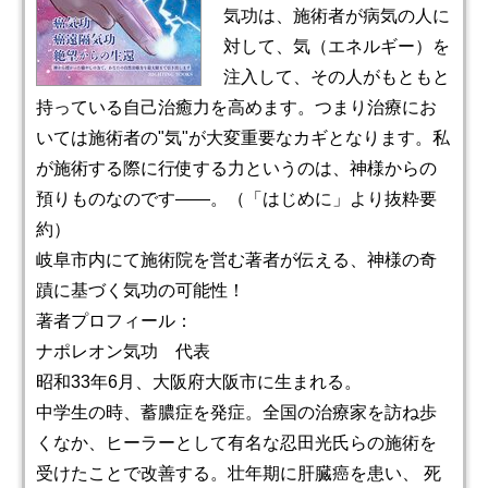
気功は、施術者が病気の人に
対して、気（エネルギー）を
注入して、その人がもともと
持っている自己治癒力を高めます。つまり治療にお
いては施術者の"気"が大変重要なカギとなります。私
が施術する際に行使する力というのは、神様からの
預りものなのです――。（「はじめに」より抜粋要
約）
岐阜市内にて施術院を営む著者が伝える、神様の奇
蹟に基づく気功の可能性！
著者プロフィール：
ナポレオン気功 代表
昭和33年6月、大阪府大阪市に生まれる。
中学生の時、蓄膿症を発症。全国の治療家を訪ね歩
くなか、ヒーラーとして有名な忍田光氏らの施術を
受けたことで改善する。壮年期に肝臓癌を患い、 死