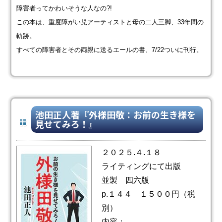
障害者ってかわいそうな人なの?!
この本は、重度障がい児アーティストと母の二人三脚、33年間の
軌跡。
すべての障害者とその両親に送るエールの書、7/22ついに刊行。
池田正人著『外様田敬：お前の生き様を
見せてみろ！』
２０２５.４.１８
ライティングにて出版
並製 四六版
p.１４４ １５００円（税
別）
内容：