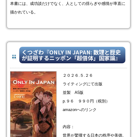
本書には、成功談だけでなく、人としての揺らぎや感情が率直に
描かれている。
くつざわ『ONLY IN JAPAN: 数理と歴史
が証明するニッポン「超個体」国家論』
２０２６.５.２６
ライティングにて出版
並製 A5版
p.９６ ９９０円（税別）
amazonへのリンク
内容：
世界が驚嘆する日本の秩序や美徳、