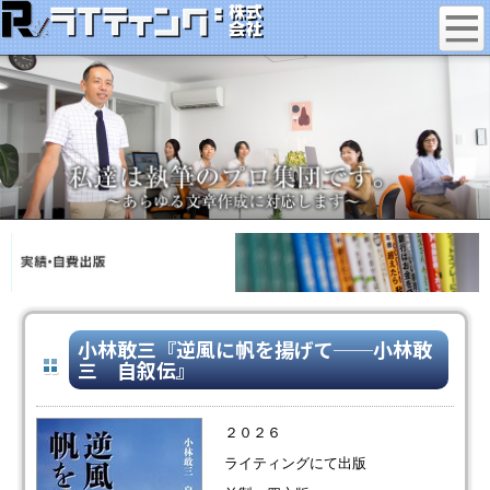
小林敢三『逆風に帆を揚げて──小林敢
三 自叙伝』
２０２６
ライティングにて出版