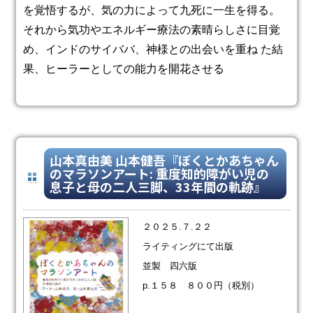
を覚悟するが、気の力によって九死に一生を得る。
それから気功やエネルギー療法の素晴らしさに目覚
め、インドのサイババ、神様との出会いを重ね た結
果、ヒーラーとしての能力を開花させる
山本真由美 山本健吾『ぼくとかあちゃん
のマラソンアート: 重度知的障がい児の
息子と母の二人三脚、33年間の軌跡』
２０２５.７.２２
ライティングにて出版
並製 四六版
p.１５８ ８００円（税別）