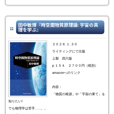
田中敏博『時空間物質原理論: 宇宙の真
理を学ぶ』
２０２６.１.３０
ライティングにて出版
上製 四六版
p.１５４ ２７００円（税別）
amazonへのリンク
内容：
「物質の根源」や「宇宙の果て」を
知りたい!
でも物理学は苦手......。。