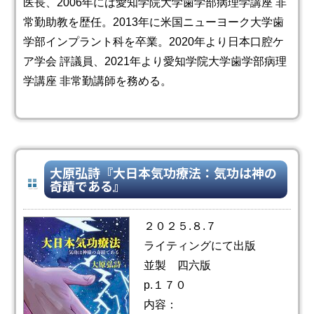
医長、2006年には愛知学院大学歯学部病理学講座 非
常勤助教を歴任。2013年に米国ニューヨーク大学歯
学部インプラント科を卒業。2020年より日本口腔ケ
ア学会 評議員、2021年より愛知学院大学歯学部病理
学講座 非常勤講師を務める。
大原弘詩『大日本気功療法：気功は神の
奇蹟である』
２０２５.８.７
ライティングにて出版
並製 四六版
p.１７０
内容：