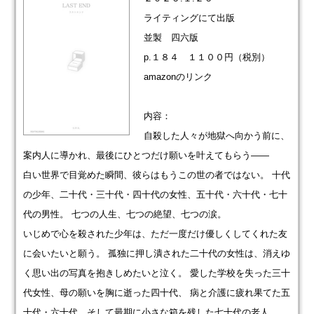
ライティングにて出版
並製 四六版
p.１８４ １１００円（税別）
amazonのリンク
内容：
自殺した人々が地獄へ向かう前に、
案内人に導かれ、最後にひとつだけ願いを叶えてもらう――
白い世界で目覚めた瞬間、彼らはもうこの世の者ではない。 十代
の少年、二十代・三十代・四十代の女性、五十代・六十代・七十
代の男性。 七つの人生、七つの絶望、七つの涙。
いじめで心を殺された少年は、ただ一度だけ優しくしてくれた友
に会いたいと願う。 孤独に押し潰された二十代の女性は、消えゆ
く思い出の写真を抱きしめたいと泣く。 愛した学校を失った三十
代女性、母の願いを胸に逝った四十代、 病と介護に疲れ果てた五
十代・六十代、そして最期に小さな箱を残した七十代の老人。