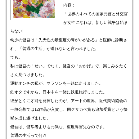
内容：
「世界のすべての国家元首と外交官
が女性になれば、新しい戦争は始ま
らない!
幼少の健吾は「先天性の最重度の障がいがある」と医師に診断さ
れ、「普通の生活」が送れないと言われました。
でも。
私は健吾の「せい」でなく、健吾の「おかげ」で、楽しみをたく
さん見つけました。
運動オンチの私が、マラソンを一緒に走りました。
鉄オタですから、日本中を一緒に鉄道旅行しました。
彼がとくに才能を発揮したのが、アートの世界。近代美術協会の
一般公募では12作品が入賞し、同クサカベ賞も追加受賞という快
挙を成し遂げました。
健吾は、健常者よりも元気な、重度障害児なのです。
普通の生活って何?!