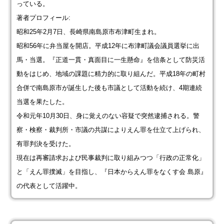
っている。
著者プロフィール:
昭和25年2月7日、長崎県南島原市布津町生まれ。
昭和56年に弁当屋を開店。平成12年に布津町議会議員選挙に出
馬・当選。『正道一貫・真面目に一生懸命』を信条として防災活
動をはじめ、地域の課題に精力的に取り組んだ。平成18年の町村
合併で南島原市が誕生した後も市議として活動を続け、4期連続
当選を果たした。
令和元年10月30日、身に覚えのない容疑で突然逮捕される。警
察・検察・裁判所・市議の共謀によりえん罪を仕立て上げられ、
有罪判決を受けた。
現在は再審請求および民事裁判に取り組みつつ「行政の正常化」
と「えん罪撲滅」を目指し、『日本からえん罪をなくす会 島原』
の代表として活躍中。