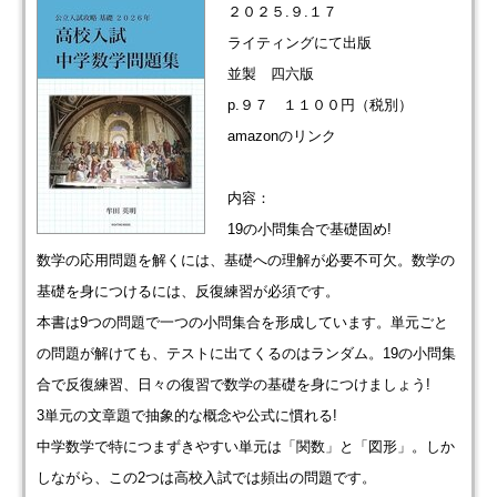
２０２５.９.１７
ライティングにて出版
並製 四六版
p.９７ １１００円（税別）
amazonのリンク
内容：
19の小問集合で基礎固め!
数学の応用問題を解くには、基礎への理解が必要不可欠。数学の
基礎を身につけるには、反復練習が必須です。
本書は9つの問題で一つの小問集合を形成しています。単元ごと
の問題が解けても、テストに出てくるのはランダム。19の小問集
合で反復練習、日々の復習で数学の基礎を身につけましょう!
3単元の文章題で抽象的な概念や公式に慣れる!
中学数学で特につまずきやすい単元は「関数」と「図形」。しか
しながら、この2つは高校入試では頻出の問題です。