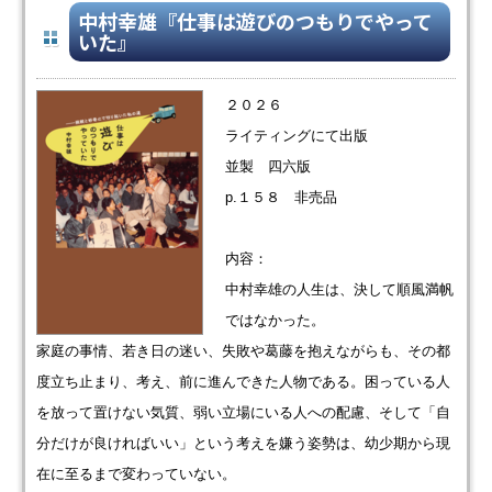
中村幸雄『仕事は遊びのつもりでやって
いた』
２０２６
ライティングにて出版
並製 四六版
p.１５８ 非売品
内容：
中村幸雄の人生は、決して順風満帆
ではなかった。
家庭の事情、若き日の迷い、失敗や葛藤を抱えながらも、その都
度立ち止まり、考え、前に進んできた人物である。困っている人
を放って置けない気質、弱い立場にいる人への配慮、そして「自
分だけが良ければいい」という考えを嫌う姿勢は、幼少期から現
在に至るまで変わっていない。