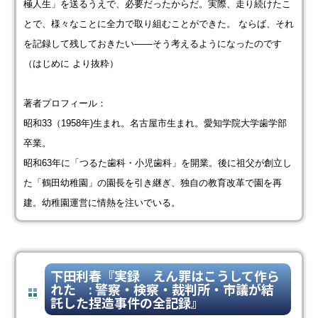
極人生」を送るうえで、必要だったからだ。実際、走り続けたこ
とで、様々なことに全力で取り組むことができた。 ならば、それ
を記録して残しておきたい――そう考えるようになったのです
（はじめに より抜粋）
著者プロフィール：
昭和33（1958年)生まれ。名古屋市生まれ。愛知学院大学歯学部
卒業。
昭和63年に「つるた歯科・小児歯科」を開業。後に祖父が創立し
た「鶴田幼稚園」の園長を引き継ぎ、独自の教育改革で園を再
建。幼稚園運営に情熱を注いでいる。
下田利春『実録 えん罪はこうして作ら
れた : 警察・検察・裁判所・市議が結
託した捏造事件の全記録』