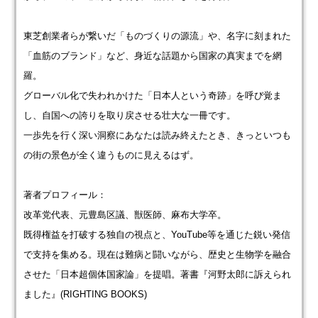
東芝創業者らが繋いだ「ものづくりの源流」や、名字に刻まれた
「血筋のブランド」など、身近な話題から国家の真実までを網
羅。
グローバル化で失われかけた「日本人という奇跡」を呼び覚ま
し、自国への誇りを取り戻させる壮大な一冊です。
一歩先を行く深い洞察にあなたは読み終えたとき、きっといつも
の街の景色が全く違うものに見えるはず。
著者プロフィール：
改革党代表、元豊島区議、獣医師、麻布大学卒。
既得権益を打破する独自の視点と、YouTube等を通じた鋭い発信
で支持を集める。現在は難病と闘いながら、歴史と生物学を融合
させた「日本超個体国家論」を提唱。著書『河野太郎に訴えられ
ました』(RIGHTING BOOKS)