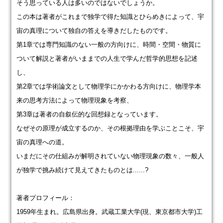
そう思っている人は多いのではないでしょうか。
この本は著者がこれまで独学で得た知識とひらめきによって、宇
宙の真理について独自の答えを導きだしたものです。
第1章では専門知識のない一般の方向けに、時間・空間・物質に
ついて解説と著者がいままでの人生で学んだ哲学的思想を記述
し、
第2章では学術論文として物理学にかかわる方向けに、物理学本
来の思考方法によって物理現象を考察、
第3章は著者の自叙伝的な回想録となっています。
なぜその原理が成立するのか、その根拠理由を学ぶことこそ、宇
宙の真理への道。
いまだにその仕組みが解明されていない物理現象の数々、一般人
が独学で挑み続けて見えてきたものとは......?
著者プロフィール：
1959年生まれ。広島県出身。武蔵工業大学(現、東京都市大学)工