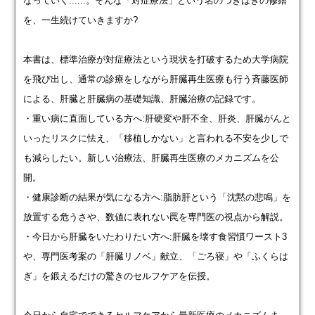
なっていく......。そんな「対症療法」という名のつぎはぎの修繕
を、一生続けていきますか?
本書は、標準治療が対症療法という現状を打破するため大学病院
を飛び出し、通常の診療をしながら肝臓再生医療も行う斉藤医師
による、肝臓と肝臓病の基礎知識、肝臓治療の記録です。
・重い病に直面している方へ:肝硬変や肝不全、肝炎、肝臓がんと
いったリスクに怯え、「移植しかない」と言われる不安を少しで
も減らしたい。新しい治療法、肝臓再生医療のメカニズムを公
開。
・健康診断の結果が気になる方へ:脂肪肝という「沈黙の悲鳴」を
放置する危うさや、数値に表れない罠を専門医の視点から解説。
・今日から肝臓をいたわりたい方へ:肝臓を壊す食習慣ワースト3
や、専門医考案の「肝臓リノベ」献立、「ごろ寝」や「ふくらは
ぎ」を鍛えるだけの驚きのセルフケアを伝授。