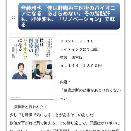
斉藤雅也『僕は肝臓再生医療のパイオニ
アになる あきらめない。その脂肪肝
も、肝硬変も、「リノベーション」で蘇
る』
２０２６．７．１０
ライティングにて出版
並製 四六版
ｐ．１４４ １８００円
内容：
「健康診断の結果があまり良くなか
った」
「脂肪肝と言われた」
少しでも肝臓で気になることがあるそこのあなた!
数値が下がれば薬で抑える。その繰り返しで、肝臓はボロボロに