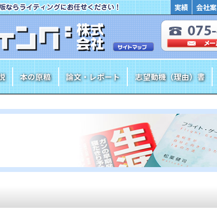
実績
会社案
説
本の原稿
論文・レポート
志望動機（理由）書