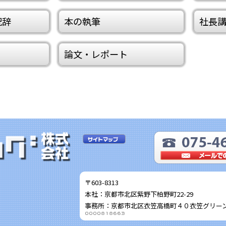
祝辞
本の執筆
社長
論文・レポート
〒603-8313
本社：京都市北区紫野下柏野町22-29
事務所：京都市北区衣笠高橋町４０衣笠グリーン