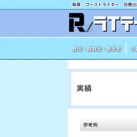
自伝・自叙伝・自分史
小
参考例