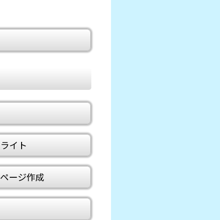
他
ーライト
ムページ作成